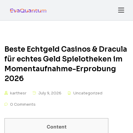
Beste Echtgeld Casinos & Dracula
für echtes Geld Spielotheken im
Momentaufnahme-Erprobung
2026
karthesr
July 9, 2026
Uncategorized
0 Comments
Content