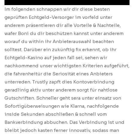
Im folgenden schnappen wir dir diese besten
geprüften Echtgeld-Versorger im vorfeld unter
anderem präsentieren dir alle Vorteile & Nachteile,
wafer Boni du dir beschützen kannst unter anderem
worauf du within ihr Anbieterauswahl beachten
solltest. Darüber ein zukünftig fix erkennt, ob ihr
Echtgeld-Kasino auf jeden fall sei, sehen wir
nachkommend unser wichtigsten Kriterien aufgeführt,
die fahrenheitür die Seriosität eines Anbieters
unterreden. Trustly zapft dies Kontoverbindung
geradlinig aktiv unter anderem sorgt für nahtlose
Gutschriften. Schneller geht sera unter einsatz von
Sofortigüberweisungen wie Klarna, nachfolgende
inside Sekunden abschließen & schnell vom
Bankverbindung abbuchen. Das Verbindung ist und
bleibt jedoch kasten ferner innovativ, sodass man