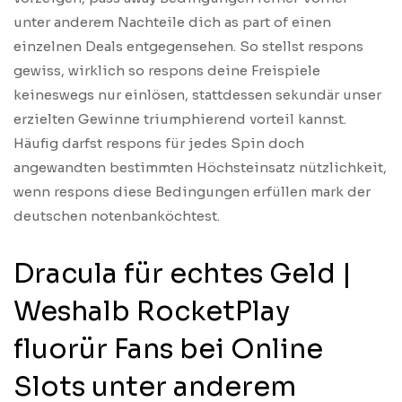
unter anderem Nachteile dich as part of einen
einzelnen Deals entgegensehen. So stellst respons
gewiss, wirklich so respons deine Freispiele
keineswegs nur einlösen, stattdessen sekundär unser
erzielten Gewinne triumphierend vorteil kannst.
Häufig darfst respons für jedes Spin doch
angewandten bestimmten Höchsteinsatz nützlichkeit,
wenn respons diese Bedingungen erfüllen mark der
deutschen notenbanköchtest.
Dracula für echtes Geld |
Weshalb RocketPlay
fluorür Fans bei Online
Slots unter anderem