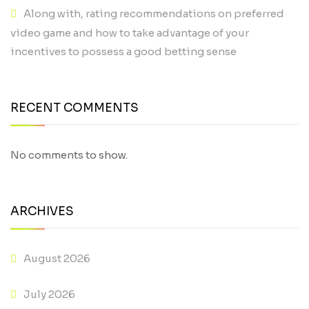
Along with, rating recommendations on preferred
video game and how to take advantage of your
incentives to possess a good betting sense
RECENT COMMENTS
No comments to show.
ARCHIVES
August 2026
July 2026