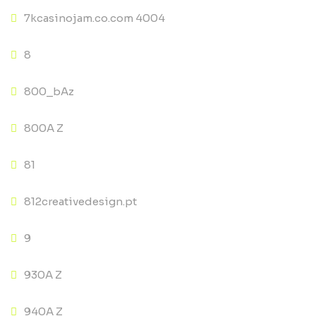
7kcasinojam.co.com 4004
8
800_bAz
800A Z
81
812creativedesign.pt
9
930A Z
940A Z