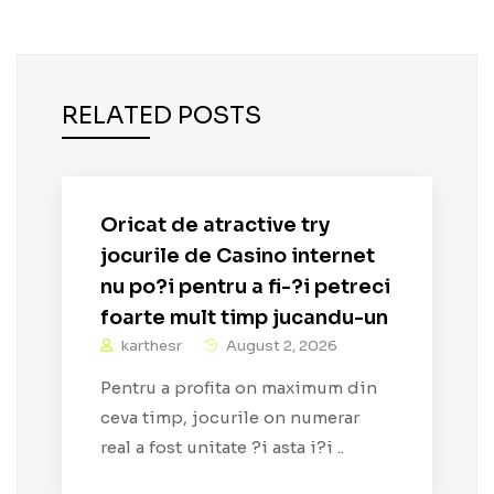
RELATED POSTS
Oricat de atractive try
jocurile de Casino internet
nu po?i pentru a fi-?i petreci
foarte mult timp jucandu-un
karthesr
August 2, 2026
Pentru a profita on maximum din
ceva timp, jocurile on numerar
real a fost unitate ?i asta i?i ..