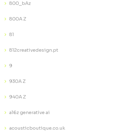
800_bAz
800A Z
81
812creativedesign.pt
9
930A Z
940A Z
a16z generative ai
acousticboutique.co.uk