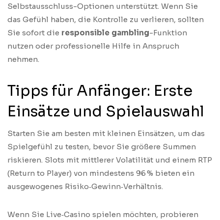
Selbstausschluss-Optionen unterstützt. Wenn Sie
das Gefühl haben, die Kontrolle zu verlieren, sollten
Sie sofort die
responsible gambling
-Funktion
nutzen oder professionelle Hilfe in Anspruch
nehmen.
Tipps für Anfänger: Erste
Einsätze und Spielauswahl
Starten Sie am besten mit kleinen Einsätzen, um das
Spielgefühl zu testen, bevor Sie größere Summen
riskieren. Slots mit mittlerer Volatilität und einem RTP
(Return to Player) von mindestens 96 % bieten ein
ausgewogenes Risiko‑Gewinn‑Verhältnis.
Wenn Sie Live‑Casino spielen möchten, probieren