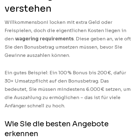
verstehen
Willkommensboni locken mit extra Geld oder
Freispielen, doch die eigentlichen Kosten liegen in
den
wagering requirements
. Diese geben an, wie oft
Sie den Bonusbetrag umsetzen müssen, bevor Sie
Gewinne auszahlen können.
Ein gutes Beispiel: Ein 100 % Bonus bis 200 €, dafür
30× Umsatzpflicht auf den Bonusbetrag. Das
bedeutet, Sie müssen mindestens 6.000 € setzen, um
die Auszahlung zu ermöglichen – das ist für viele
Anfänger schnell zu hoch.
Wie Sie die besten Angebote
erkennen