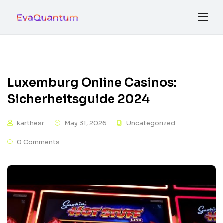
Luxemburg Online Casinos:
Sicherheitsguide 2024
karthesr
May 31, 2026
Uncategorized
0 Comments