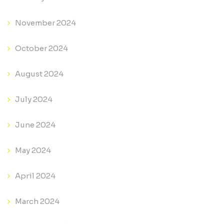
November 2024
October 2024
August 2024
July 2024
June 2024
May 2024
April 2024
March 2024