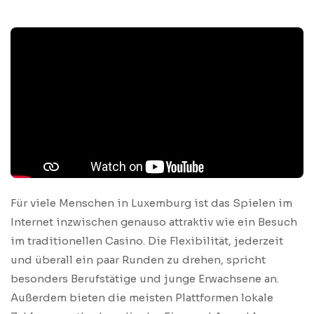
Für viele Menschen in Luxemburg ist das Spielen im
Internet inzwischen genauso attraktiv wie ein Besuch
im traditionellen Casino. Die Flexibilität, jederzeit
und überall ein paar Runden zu drehen, spricht
besonders Berufstätige und junge Erwachsene an.
Außerdem bieten die meisten Plattformen lokale