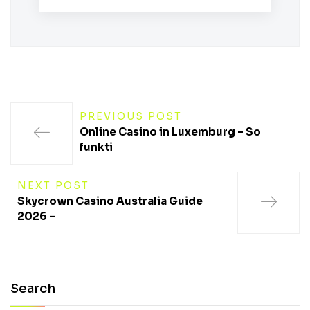
PREVIOUS POST
Online Casino in Luxemburg – So
funkti
NEXT POST
Skycrown Casino Australia Guide
2026 –
Search