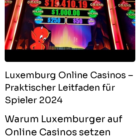
Luxemburg Online Casinos –
Praktischer Leitfaden für
Spieler 2024
Warum Luxemburger auf
Online Casinos setzen