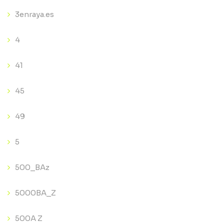
3enraya.es
4
41
45
49
5
500_BAz
5000BA_Z
500A Z