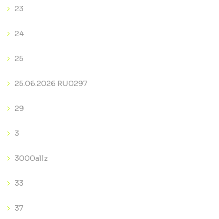
23
24
25
25.06.2026 RU0297
29
3
3000allz
33
37