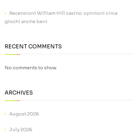
Recensioni William Hill casino: opinioni circa
giochi anche beni
RECENT COMMENTS
No comments to show.
ARCHIVES
August 2026
July 2026