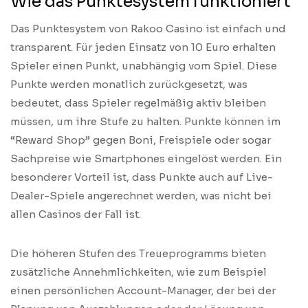
Wie das Punktesystem funktioniert
Das Punktesystem von Rakoo Casino ist einfach und
transparent. Für jeden Einsatz von 10 Euro erhalten
Spieler einen Punkt, unabhängig vom Spiel. Diese
Punkte werden monatlich zurückgesetzt, was
bedeutet, dass Spieler regelmäßig aktiv bleiben
müssen, um ihre Stufe zu halten. Punkte können im
“Reward Shop” gegen Boni, Freispiele oder sogar
Sachpreise wie Smartphones eingelöst werden. Ein
besonderer Vorteil ist, dass Punkte auch auf Live-
Dealer-Spiele angerechnet werden, was nicht bei
allen Casinos der Fall ist.
Die höheren Stufen des Treueprogramms bieten
zusätzliche Annehmlichkeiten, wie zum Beispiel
einen persönlichen Account-Manager, der bei der