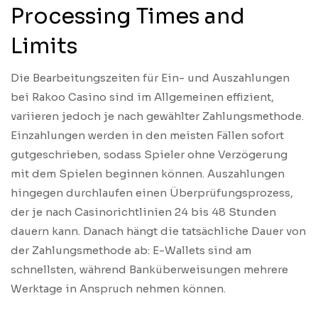
Processing Times and
Limits
Die Bearbeitungszeiten für Ein- und Auszahlungen
bei Rakoo Casino sind im Allgemeinen effizient,
variieren jedoch je nach gewählter Zahlungsmethode.
Einzahlungen werden in den meisten Fällen sofort
gutgeschrieben, sodass Spieler ohne Verzögerung
mit dem Spielen beginnen können. Auszahlungen
hingegen durchlaufen einen Überprüfungsprozess,
der je nach Casinorichtlinien 24 bis 48 Stunden
dauern kann. Danach hängt die tatsächliche Dauer von
der Zahlungsmethode ab: E-Wallets sind am
schnellsten, während Banküberweisungen mehrere
Werktage in Anspruch nehmen können.