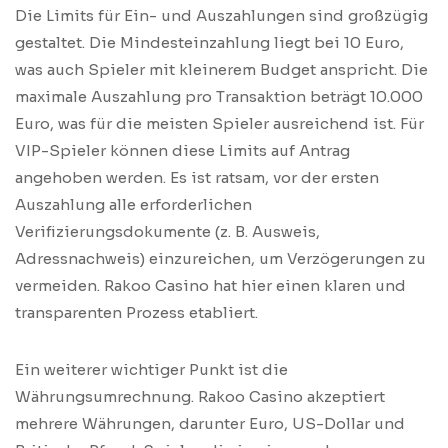
Die Limits für Ein- und Auszahlungen sind großzügig
gestaltet. Die Mindesteinzahlung liegt bei 10 Euro,
was auch Spieler mit kleinerem Budget anspricht. Die
maximale Auszahlung pro Transaktion beträgt 10.000
Euro, was für die meisten Spieler ausreichend ist. Für
VIP-Spieler können diese Limits auf Antrag
angehoben werden. Es ist ratsam, vor der ersten
Auszahlung alle erforderlichen
Verifizierungsdokumente (z. B. Ausweis,
Adressnachweis) einzureichen, um Verzögerungen zu
vermeiden. Rakoo Casino hat hier einen klaren und
transparenten Prozess etabliert.
Ein weiterer wichtiger Punkt ist die
Währungsumrechnung. Rakoo Casino akzeptiert
mehrere Währungen, darunter Euro, US-Dollar und