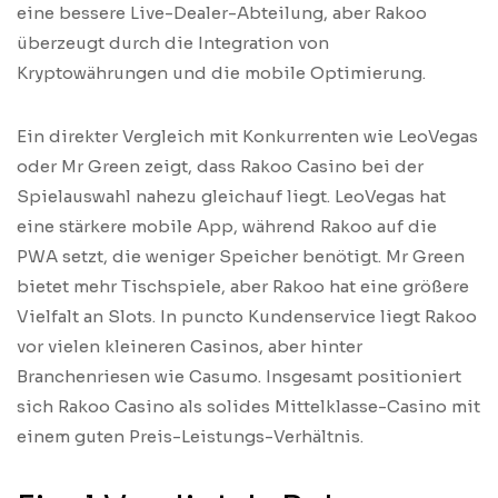
eine bessere Live-Dealer-Abteilung, aber Rakoo
überzeugt durch die Integration von
Kryptowährungen und die mobile Optimierung.
Ein direkter Vergleich mit Konkurrenten wie LeoVegas
oder Mr Green zeigt, dass Rakoo Casino bei der
Spielauswahl nahezu gleichauf liegt. LeoVegas hat
eine stärkere mobile App, während Rakoo auf die
PWA setzt, die weniger Speicher benötigt. Mr Green
bietet mehr Tischspiele, aber Rakoo hat eine größere
Vielfalt an Slots. In puncto Kundenservice liegt Rakoo
vor vielen kleineren Casinos, aber hinter
Branchenriesen wie Casumo. Insgesamt positioniert
sich Rakoo Casino als solides Mittelklasse-Casino mit
einem guten Preis-Leistungs-Verhältnis.