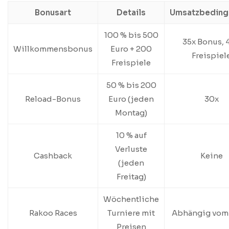
Bonusart
Details
Umsatzbeding
100 % bis 500
35x Bonus, 
Willkommensbonus
Euro + 200
Freispiel
Freispiele
50 % bis 200
Reload-Bonus
Euro (jeden
30x
Montag)
10 % auf
Verluste
Cashback
Keine
(jeden
Freitag)
Wöchentliche
Rakoo Races
Turniere mit
Abhängig vom
Preisen