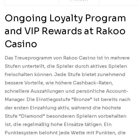
Ongoing Loyalty Program
and VIP Rewards at Rakoo
Casino
Das Treueprogramm von Rakoo Casino ist in mehrere
Stufen unterteilt, die Spieler durch aktives Spielen
freischalten können. Jede Stufe bietet zunehmend
bessere Vorteile, wie höhere Cashback-Raten,
schnellere Auszahlungen und persönliche Account-
Manager. Die Einstiegsstufe “Bronze” ist bereits nach
der ersten Einzahlung aktiv, während die höchste
Stufe “Diamond” besonderen Spielern vorbehalten
ist, die regelmäßig hohe Einsätze tätigen. Ein
Punktesystem belohnt jede Wette mit Punkten, die