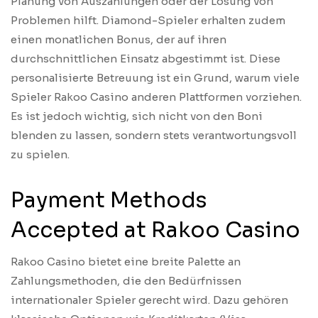
Planung von Auszahlungen oder der Lösung von
Problemen hilft. Diamond-Spieler erhalten zudem
einen monatlichen Bonus, der auf ihren
durchschnittlichen Einsatz abgestimmt ist. Diese
personalisierte Betreuung ist ein Grund, warum viele
Spieler Rakoo Casino anderen Plattformen vorziehen.
Es ist jedoch wichtig, sich nicht von den Boni
blenden zu lassen, sondern stets verantwortungsvoll
zu spielen.
Payment Methods
Accepted at Rakoo Casino
Rakoo Casino bietet eine breite Palette an
Zahlungsmethoden, die den Bedürfnissen
internationaler Spieler gerecht wird. Dazu gehören