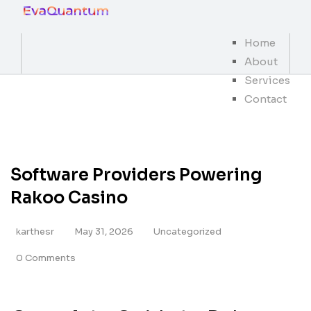
Home
About
Services
Contact
Software Providers Powering
Rakoo Casino
karthesr
May 31, 2026
Uncategorized
0 Comments