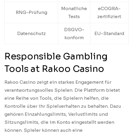
Monatliche
eCOGRA-
RNG-Prüfung
Tests
zertifiziert
DSGVO-
Datenschutz
EU-Standard
konform
Responsible Gambling
Tools at Rakoo Casino
Rakoo Casino zeigt ein starkes Engagement für
verantwortungsvolles Spielen. Die Plattform bietet
eine Reihe von Tools, die Spielern helfen, die
Kontrolle über ihr Spielverhalten zu behalten. Dazu
gehören Einzahlungslimits, Verlustlimits und
Sitzungslimits, die im Konto eingestellt werden
können. Spieler können auch eine