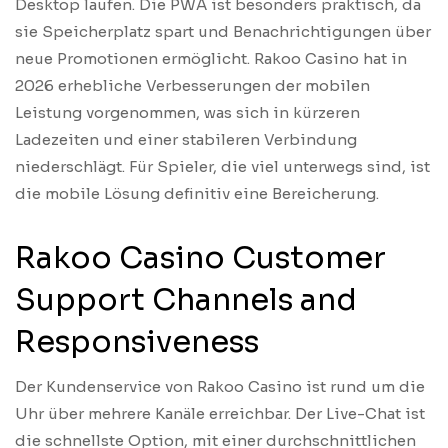
Desktop laufen. Die PWA ist besonders praktisch, da
sie Speicherplatz spart und Benachrichtigungen über
neue Promotionen ermöglicht. Rakoo Casino hat in
2026 erhebliche Verbesserungen der mobilen
Leistung vorgenommen, was sich in kürzeren
Ladezeiten und einer stabileren Verbindung
niederschlägt. Für Spieler, die viel unterwegs sind, ist
die mobile Lösung definitiv eine Bereicherung.
Rakoo Casino Customer
Support Channels and
Responsiveness
Der Kundenservice von Rakoo Casino ist rund um die
Uhr über mehrere Kanäle erreichbar. Der Live-Chat ist
die schnellste Option, mit einer durchschnittlichen