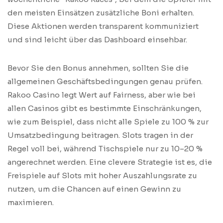
den meisten Einsätzen zusätzliche Boni erhalten.
Diese Aktionen werden transparent kommuniziert
und sind leicht über das Dashboard einsehbar.
Bevor Sie den Bonus annehmen, sollten Sie die
allgemeinen Geschäftsbedingungen genau prüfen.
Rakoo Casino legt Wert auf Fairness, aber wie bei
allen Casinos gibt es bestimmte Einschränkungen,
wie zum Beispiel, dass nicht alle Spiele zu 100 % zur
Umsatzbedingung beitragen. Slots tragen in der
Regel voll bei, während Tischspiele nur zu 10–20 %
angerechnet werden. Eine clevere Strategie ist es, die
Freispiele auf Slots mit hoher Auszahlungsrate zu
nutzen, um die Chancen auf einen Gewinn zu
maximieren.