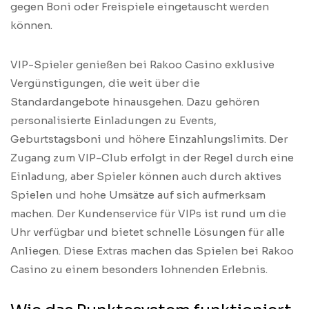
gegen Boni oder Freispiele eingetauscht werden
können.
VIP-Spieler genießen bei Rakoo Casino exklusive
Vergünstigungen, die weit über die
Standardangebote hinausgehen. Dazu gehören
personalisierte Einladungen zu Events,
Geburtstagsboni und höhere Einzahlungslimits. Der
Zugang zum VIP-Club erfolgt in der Regel durch eine
Einladung, aber Spieler können auch durch aktives
Spielen und hohe Umsätze auf sich aufmerksam
machen. Der Kundenservice für VIPs ist rund um die
Uhr verfügbar und bietet schnelle Lösungen für alle
Anliegen. Diese Extras machen das Spielen bei Rakoo
Casino zu einem besonders lohnenden Erlebnis.