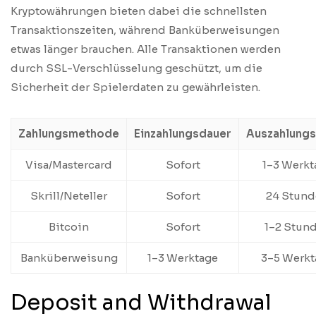
Kryptowährungen bieten dabei die schnellsten
Transaktionszeiten, während Banküberweisungen
etwas länger brauchen. Alle Transaktionen werden
durch SSL-Verschlüsselung geschützt, um die
Sicherheit der Spielerdaten zu gewährleisten.
Zahlungsmethode
Einzahlungsdauer
Auszahlung
Visa/Mastercard
Sofort
1–3 Werkt
Skrill/Neteller
Sofort
24 Stun
Bitcoin
Sofort
1–2 Stun
Banküberweisung
1–3 Werktage
3–5 Werkt
Deposit and Withdrawal