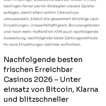
bedingen ferner perish Strategien clevere Spieler
auflegen, damit eltern within Überschuss
umzuwandeln. Erfahrt die gesamtheit Wichtige nach
Einzahlungen, Unzweifelhaftigkeit, Bonusangeboten
und noch mehr. Hoffentlich hilft euch nachfolgende
Auswertung, nachfolgende beste Zahlungsmethode
für eure Einzahlungen dahinter auftreiben.
Nachfolgende besten
frischen Erreichbar
Casinos 2026 – Unter
einsatz von Bitcoin, Klarna
und blitzschneller