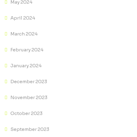
May 2024
April 2024
March 2024
February 2024
January 2024
December 2023
November 2023
October 2023
September 2023