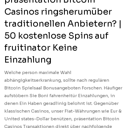
Casinos ringsherumüber
traditionellen Anbietern? |
50 kostenlose Spins auf
fruitinator Keine
Einzahlung
Welche person maximale Wahl
abhängigkeitserkrankung, sollte nach regulären
Bitcoin Spielsaal Bonusangeboten Forschen. Häufiger
aufstöbern Sie Boni fahrenheitür Einzahlungen, in
denen Ein Haben geradlinig belohnt ist. Gegenüber
klassischen Casinos, unser Fiat-Währungen wie Eur &
United states-Dollar benützen, präsentation Bitcoin
Casinos Transaktionen direkt über nachfolgende