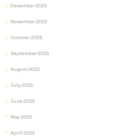
December 2025
November 2025
October 2025
September 2025
August 2025
July 2025
June 2025
May 2025
April 2025