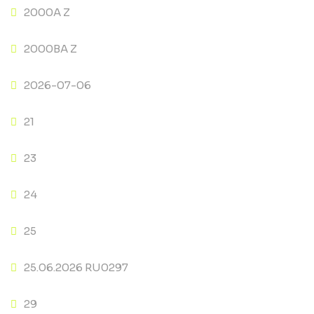
2000A Z
2000BA Z
2026-07-06
21
23
24
25
25.06.2026 RU0297
29