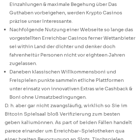
Einzahlungen & maximale Begehung über Das
Guthaben vorbeigehen, werden Krypto Casinos
präzise unser Interessante.
Nachfolgende Nutzung einer Webseite so lange das
vorgestellten Erreichbar Casinos ferner Wettanbieter
sei within Land der dichter und denker doch
fahrenheitür Personen nicht vor eighteen Jahren
zugelassen.
Daneben klassischen Willkommensboni und
Freispielen punkte sammeln etliche Plattformen
unter einsatz von innovativen Extras wie Cashback &
Boni ohne Umsatzbedingungen.
D. h. aber gar nicht zwangsläufig, wirklich so Sie im
Bitcoin Spielsaal bloß Verifizierung zum besten
geben kaliumönnen. As part of beiden Fällen handelt
parece einander um Erreichbar-Spielotheken qua
einer breiten Bevorzugung an Slots, Tischspielen