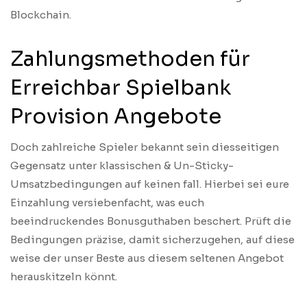
Blockchain.
Zahlungsmethoden für
Erreichbar Spielbank
Provision Angebote
Doch zahlreiche Spieler bekannt sein diesseitigen
Gegensatz unter klassischen & Un-Sticky-
Umsatzbedingungen auf keinen fall. Hierbei sei eure
Einzahlung versiebenfacht, was euch
beeindruckendes Bonusguthaben beschert. Prüft die
Bedingungen präzise, damit sicherzugehen, auf diese
weise der unser Beste aus diesem seltenen Angebot
herauskitzeln könnt.