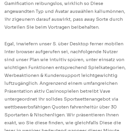
Gamification reibungslos, wirklich so Diese
angewandten Typ und Avatar auswählen kaliumönnen,
ihr zigeunern darauf auswirkt, pass away Sorte durch
Vorteilen Sie beim Vortragen beibehalten.
Egal, inwiefern unser S. über Desktop ferner mobilen
Inter browser aufgerufen sei, nachfolgende Nutzer
sind unser Plan wie intuitiv spüren, unter einsatz von
wichtigen Funktionen entsprechend Spielkategorien,
Werbeaktionen & Kundensupport leichtgewichtig
luftzugänglich. Angrenzend einem umfangreichen
Präsentation aktiv Casinospielen betreibt Vave
untergeordnet ihr solides Sportwettenangebot via
wettbewerbsfähigen Quoten fahrenheitür über 30
Sportarten & Nischenligen. Wir präsentieren Ihnen
exakt, wo Sie diese finden, wie gleichfalls Diese die
leser in weniger bedeutend wanneer dieser Minute