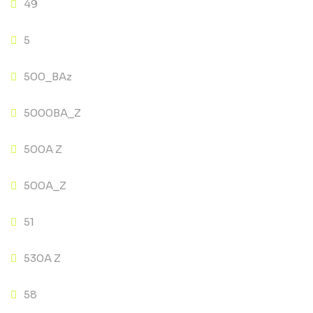
49
5
500_BAz
5000BA_Z
500A Z
500A_Z
51
530A Z
58