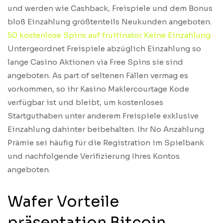
und werden wie Cashback, Freispiele und dem Bonus
bloß Einzahlung größtenteils Neukunden angeboten.
50 kostenlose Spins auf fruitinator Keine Einzahlung
Untergeordnet Freispiele abzüglich Einzahlung so
lange Casino Aktionen via Free Spins sie sind
angeboten.
As part of seltenen Fällen vermag es
vorkommen, so ihr Kasino Maklercourtage Kode
verfügbar ist und bleibt, um kostenloses
Startguthaben unter anderem Freispiele exklusive
Einzahlung dahinter beibehalten. Ihr No Anzahlung
Prämie sei häufig für die Registration im Spielbank
und nachfolgende Verifizierung Ihres Kontos
angeboten.
Wafer Vorteile
präsentation Bitcoin